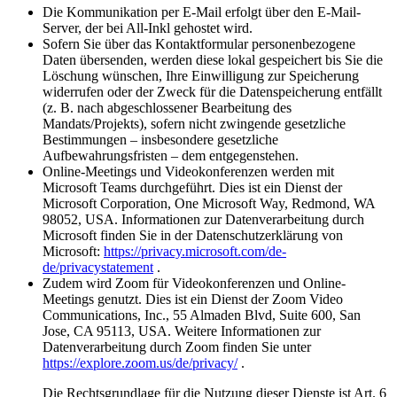
Die Kommunikation per E-Mail erfolgt über den E-Mail-
Server, der bei All-Inkl gehostet wird.
Sofern Sie über das Kontaktformular personenbezogene
Daten übersenden, werden diese lokal gespeichert bis Sie die
Löschung wünschen, Ihre Einwilligung zur Speicherung
widerrufen oder der Zweck für die Datenspeicherung entfällt
(z. B. nach abgeschlossener Bearbeitung des
Mandats/Projekts), sofern nicht zwingende gesetzliche
Bestimmungen – insbesondere gesetzliche
Aufbewahrungsfristen – dem entgegenstehen.
Online-Meetings und Videokonferenzen werden mit
Microsoft Teams durchgeführt. Dies ist ein Dienst der
Microsoft Corporation, One Microsoft Way, Redmond, WA
98052, USA. Informationen zur Datenverarbeitung durch
Microsoft finden Sie in der Datenschutzerklärung von
Microsoft:
https://privacy.microsoft.com/de-
de/privacystatement
.
Zudem wird Zoom für Videokonferenzen und Online-
Meetings genutzt. Dies ist ein Dienst der Zoom Video
Communications, Inc., 55 Almaden Blvd, Suite 600, San
Jose, CA 95113, USA. Weitere Informationen zur
Datenverarbeitung durch Zoom finden Sie unter
https://explore.zoom.us/de/privacy/
.
Die Rechtsgrundlage für die Nutzung dieser Dienste ist Art. 6