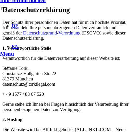
Info-Termin buchen
Datenschutzerklärung
Der Schutz Ihrer persönlichen Daten hat für mich höchste Priorität.
DE
Ich behandele Ihre personenbezogenen Daten vertraulich und
gemäß der
Datenschutzgrund-Verordnung
(DSGVO) sowie dieser
Datenschutzerklärung.
EN
1. Verantwortliche Stelle
Menü
Verantwortlich für die Datenverarbeitung auf dieser Website ist:
Stefanie Torki
Constanze-Hallgarten-Str. 22
81379 München
datenschutz@torkilegal.com
+ 49 1577 / 88 67 520
Gerne stehe ich Ihnen bei Fragen hinsichtlich der Verarbeitung Ihrer
personenbezogenen Daten zur Verfügung.
2. Hosting
Die Website wird bei All-Inkl gehostet (ALL-INKL.COM – Neue